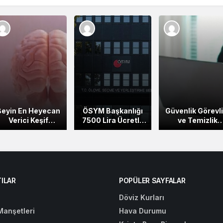
Beyin En Heyecan
ÖSYM Başkanlığı
Güvenlik Görevli
Verici Keşif
7500 Lira Ücretle
ve Temizlik
lanıdır! Beyindeki
Uzman Yardımcısı
Personeli
Bir Nokta Altı
Alacak
Alımlarında 4
Hastalıkla
Kadrosu!
Bağlantılıdır
ILAR
POPÜLER SAYFALAR
Döviz Kurları
Manşetleri
Hava Durumu