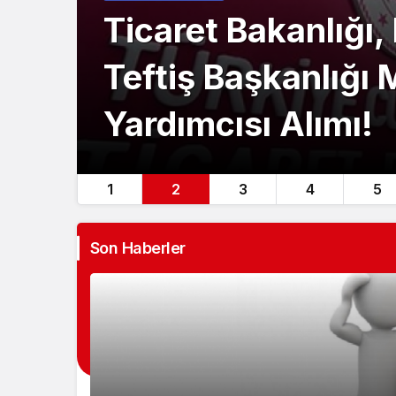
Ticaret Bakanlığı,
Teftiş Başkanlığı 
Yardımcısı Alımı!
1
2
3
4
5
Son Haberler