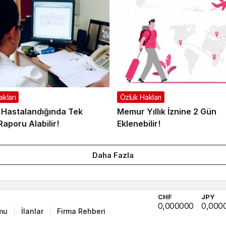
kları
Özlük Hakları
Hastalandığında Tek
Memur Yıllık İznine 2 Gün
aporu Alabilir!
Eklenebilir!
Daha Fazla
CHF
JPY
0,000000
0,000
mu
İlanlar
Firma Rehberi