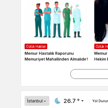
Özlük Hakları
Özlük Ha
Memur Hastalık Raporunu
Memur 
Memuriyet Mahallinden Almalıdır!
Hekim R
26.7 °
İstanbul
Yol Duru