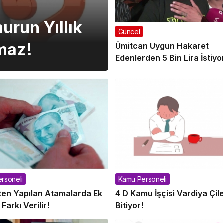
urun Yıllık
Güncel
maz!
Ümitcan Uygun Hakaret
Edenlerden 5 Bin Lira İstiyo
rsoneli
Kamu Personeli
ten Yapılan Atamalarda Ek
4 D Kamu İşçisi Vardiya Çile
arkı Verilir!
Bitiyor!