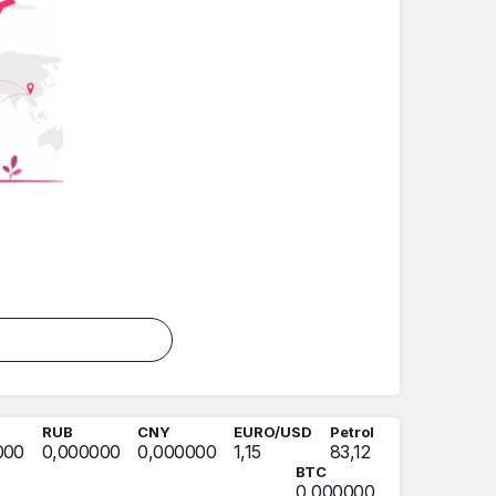
RUB
CNY
EURO/USD
Petrol
000
0,000000
0,000000
1,15
83,12
BTC
0,000000