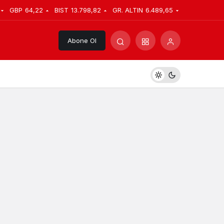
GBP
64,22
BIST
13.798,82
GR. ALTIN
6.489,65
Abone Ol
Güncel