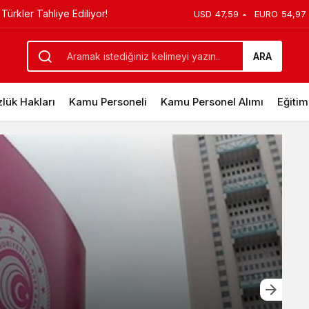
Türkler Tahliye Ediliyor!
USD
47,59
EURO
54,97
ARA
lük Hakları
Kamu Personeli
Kamu Personel Alımı
Eğitim