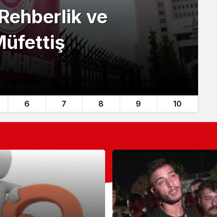
 Rehberlik ve
Müfettiş
6
7
8
9
10