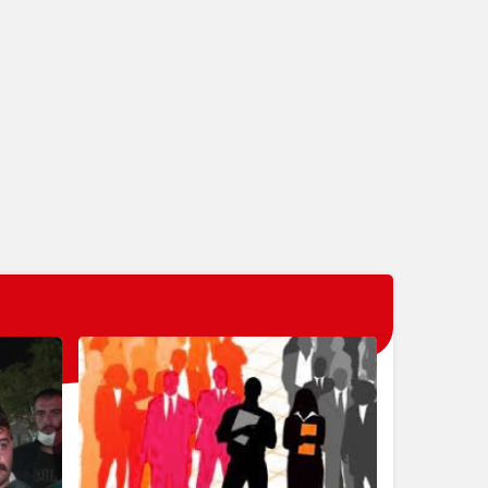
Beyin En Heyecan Verici 
Alanıdır! Beyindeki Bir No
Hastalıkla Bağlantılıdır