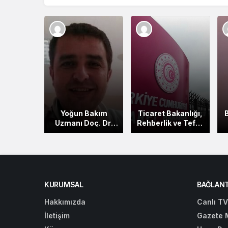
Yoğun Bakım
Ticaret Bakanlığı,
Uzmanı Doç. Dr.
Rehberlik ve Teftiş
Murat Erdoğan
Başkanlığı
A
Genç Yaşta Vefat
Müfettiş
Etti
Yardımcısı Alımı!
KURUMSAL
BAĞLANT
Hakkımızda
Canlı TV
İletişim
Gazete 