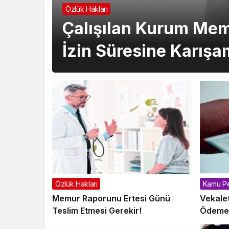
Özlük Hakları
Çalışılan Kurum Mem
İzin Süresine Karışa
Özlük Hakları
Kamu Pe
Memur Raporunu Ertesi Günü
Vekale
Teslim Etmesi Gerekir!
Ödeme F