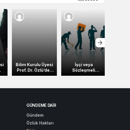
si
Bilim Kurulu Üyesi
İşçi veya
Son 
Prof. Dr. Özlü’den
Sözleşmeli
“EY
“İnatçı Öksürük”
Personel Memur
Maaşlar
B
Uyarısı
Kadrolarına
Al
Vekalet Edemez!
GÜNDEME DAIR
Gündem
Özlük Hakları