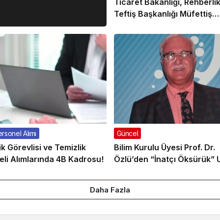
Ticaret Bakanlığı, Rehberli
Teftiş Başkanlığı Müfettiş
Yardımcısı Alımı!
rsonel Alımı
Güncel
k Görevlisi ve Temizlik
Bilim Kurulu Üyesi Prof. Dr.
li Alımlarında 4B Kadrosu!
Özlü’den “İnatçı Öksürük” U
Daha Fazla