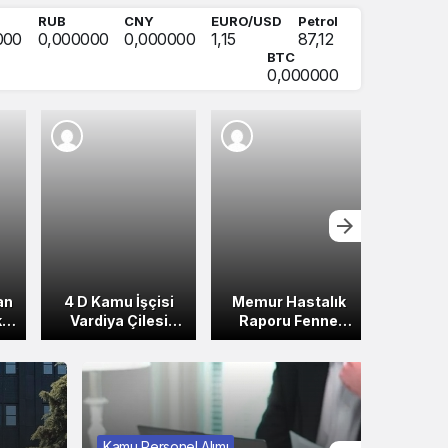
RUB
CNY
EURO/USD
Petrol
000
0,000000
0,000000
1,15
87,12
BTC
0,000000
an
4 D Kamu İşçisi
Memur Hastalık
Memur
k
Vardiya Çilesi
Raporu Fenne
Ra
Bitiyor!
Uygun Olmalıdır!
Mem
Maha
Alm
Kamu Personel Alımı
Güncel