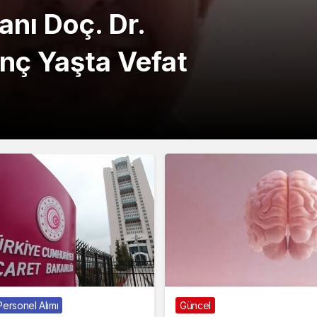
nı Doç. Dr.
nç Yaşta Vefat
ersonel Alımı
Güncel