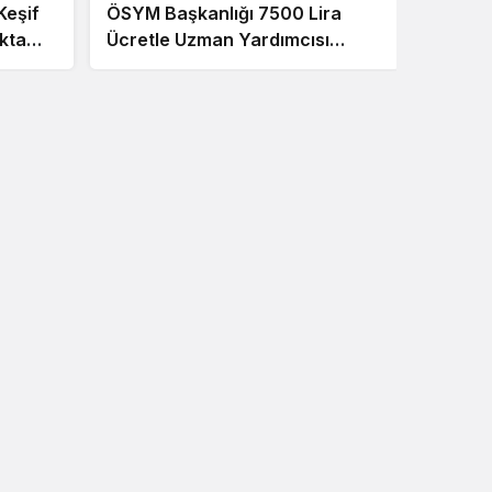
Keşif
ÖSYM Başkanlığı 7500 Lira
Güvenl
okta
Ücretle Uzman Yardımcısı
Person
r
Alacak
Kadros
Kamu Personel Alımı
Ticaret Bakanlığı, Rehber
Teftiş Başkanlığı Müfetti