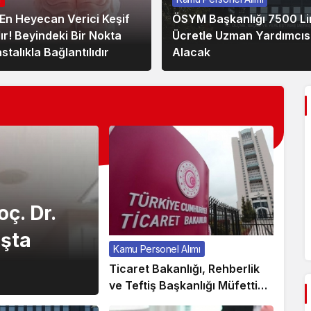
En Heyecan Verici Keşif
ÖSYM Başkanlığı 7500 Li
ır! Beyindeki Bir Nokta
Ücretle Uzman Yardımcıs
astalıkla Bağlantılıdır
Alacak
ç. Dr.
şta
Kamu Personel Alımı
Ticaret Bakanlığı, Rehberlik
ve Teftiş Başkanlığı Müfettiş
Yardımcısı Alımı!