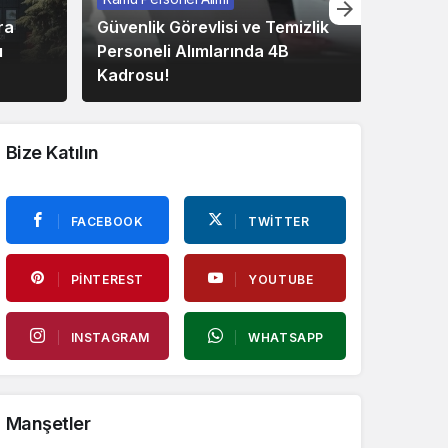
ra
Güvenlik Görevlisi ve Temizlik
Bilim K
ı
Personeli Alımlarında 4B
Özlü’d
Kadrosu!
Uyarısı
Bize Katılın
FACEBOOK
TWITTER
PINTEREST
YOUTUBE
INSTAGRAM
WHATSAPP
Manşetler