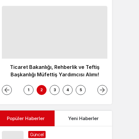
Ticaret Bakanlığı, Rehberlik ve Teftiş
Başkanlığı Müfettiş Yardımcısı Alımı!
1
2
3
4
5
Beyin En
Popüler Haberler
Yeni Haberler
Beyind
Güncel
Yoğun Bakım Uzmanı Doç. Dr.
Murat Erdoğan Genç Yaşta
Vefat Etti
Özlük Hakları
Refakat İzni Raporunda Olması
Gerekenler!