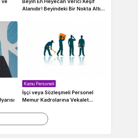
k ve
Beyin En Heyecan Verici Keşif
Alanıdır! Beyindeki Bir Nokta Altı
Hastalıkla Bağlantılıdır
Kamu Personeli
İşçi veya Sözleşmeli Personel
yarısı
Memur Kadrolarına Vekalet
Edemez!