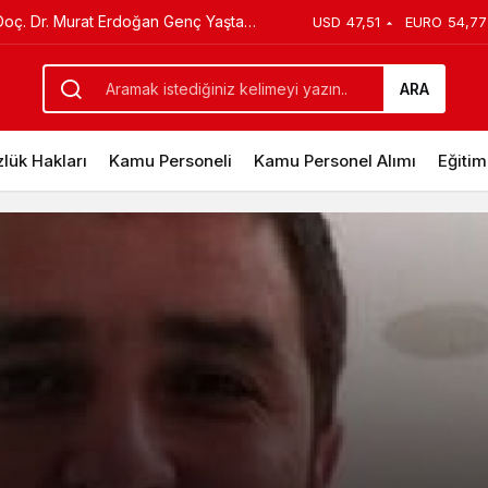
Türkler Tahliye Ediliyor!
USD
47,51
EURO
54,77
ARA
lük Hakları
Kamu Personeli
Kamu Personel Alımı
Eğitim