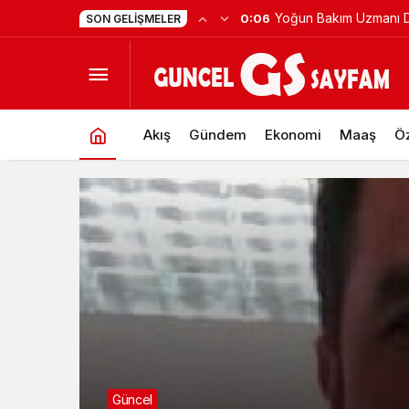
Afganistan’da Bulunan 
0:05
SON GELIŞMELER
Akış
Gündem
Ekonomi
Maaş
Öz
Güncel