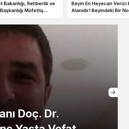
t Bakanlığı, Rehberlik ve
Beyin En Heyecan Verici 
 Başkanlığı Müfettiş
Alanıdır! Beyindeki Bir N
cısı Alımı!
Altı Hastalıkla Bağlantılıdı
nı Doç. Dr.
nç Yaşta Vefat