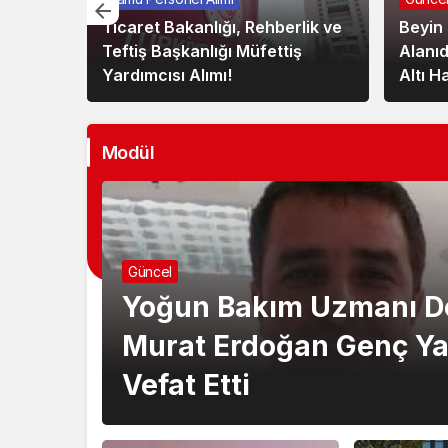
. Dr.
Ticaret Bakanlığı, Rehberlik ve
Beyin 
şta
Teftiş Başkanlığı Müfettiş
Alanıd
Yardımcısı Alımı!
Altı H
Modül
Güncel
Yoğun Bakım Uzmanı Do
Murat Erdoğan Genç Ya
Vefat Etti