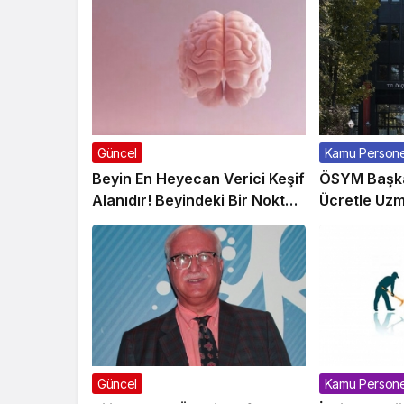
Güncel
Kamu Personel
Beyin En Heyecan Verici Keşif
ÖSYM Başkan
Alanıdır! Beyindeki Bir Nokta
Ücretle Uzm
Altı Hastalıkla Bağlantılıdır
Alacak
Güncel
Kamu Persone