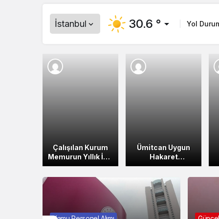
30.6 °
İstanbul
Yol Duru
Çalışılan Kurum
Ümitcan Uygun
Memurun Yıllık İzin
Hakaret
Süresine
Edenlerden 5 Bin
Karışamaz!
Lira İstiyor!
Kamu Personel Alımı
Günce