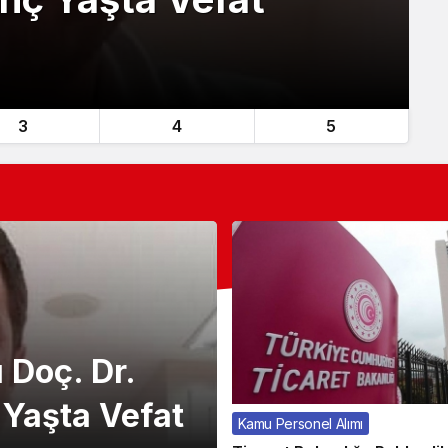
3
4
5
Doç. Dr.
Yaşta Vefat
Kamu Personel Alımı