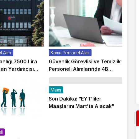
 Alımı
Kamu Personel Alımı
lığı 7500 Lira
Güvenlik Görevlisi ve Temizlik
Yoğun Bakım Uzmanı Doç. Dr. Murat
an Yardımcısı
Personeli Alımlarında 4B
Erdoğan Genç Yaşta Vefat Etti
Kadrosu!
Maaş
Son Dakika: “EYT’liler
Maaşlarını Mart’ta Alacak”
li