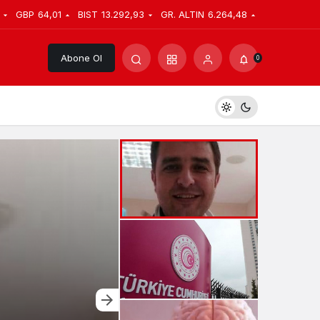
GBP
64,01
BIST
13.292,93
GR. ALTIN
6.264,48
Abone Ol
0
Kamu Personel Alımı