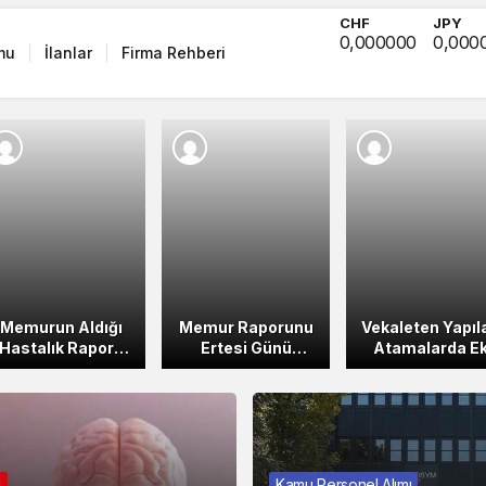
CHF
JPY
0,000000
0,000
mu
İlanlar
Firma Rehberi
Memurun Aldığı
Memur Raporunu
Vekaleten Yapıl
Hastalık Raporu
Ertesi Günü
Atamalarda E
Usule Uygun
Teslim Etmesi
Ödeme Farkı
Olmalıdır!
Gerekir!
Verilir!
l
Kamu Personel Alımı