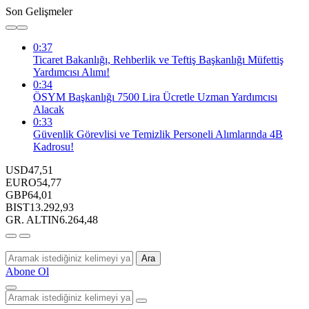
Son Gelişmeler
0:37
Ticaret Bakanlığı, Rehberlik ve Teftiş Başkanlığı Müfettiş
Yardımcısı Alımı!
0:34
ÖSYM Başkanlığı 7500 Lira Ücretle Uzman Yardımcısı
Alacak
0:33
Güvenlik Görevlisi ve Temizlik Personeli Alımlarında 4B
Kadrosu!
USD
47,51
EURO
54,77
GBP
64,01
BIST
13.292,93
GR. ALTIN
6.264,48
Ara
Abone Ol