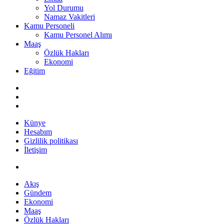
Yol Durumu
Namaz Vakitleri
Kamu Personeli
Kamu Personel Alımı
Maaş
Özlük Hakları
Ekonomi
Eğitim
Künye
Hesabım
Gizlilik politikası
İletişim
Akış
Gündem
Ekonomi
Maaş
Özlük Hakları