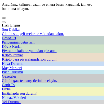
Aradığınız kelimeyi yazın ve entera basın, kapatmak için esc
butonuna tıklayın.
Hızlı Erişim
Son Dakika
Günün son gelişmelerine yakından bakın.
Covid 19
Pandeminin detayları..
Döviz Kurlar
Piyasanın kalbine yakından göz atın.
Kripto Paralar
Kripto para piyasalarında son durum!
Hava Durumu
Maç Merkezi
Puan Durumu
Gazeteler
Günün gazete manşetlerini inceleyin.
Canlı Tv
Emtia
Emtia'larda son durum!
Namaz Vakitleri
Yol Durumu