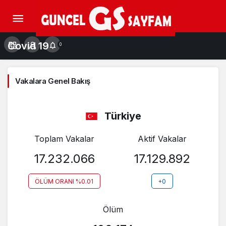
Covid 19
0
Vakalara Genel Bakış
Türkiye
Toplam Vakalar
Aktif Vakalar
17.232.066
17.129.892
ÖLÜM ORANI %0.01
+0
Ölüm