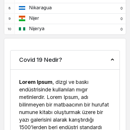
Mısır
+0
+0
Nikaragua
0
201.855
4.230
El Salvador
Nijer
0
+0
+0
Nijerya
0
17.229
183
Ekvator Ginesi
+0
+0
10.189
103
Eritre
+0
+0
Covid 19 Nedir?
628.070
3.001
Estonya
+0
+0
501.157
7.574
Etiyopya
Lorem Ipsum
, dizgi ve baskı
+0
+0
endüstrisinde kullanılan mıgır
1.930
0
Falkland Adaları
metinlerdir. Lorem Ipsum, adı
(Malvinalar)
+0
+0
bilinmeyen bir matbaacının bir hurufat
34.658
28
Faroe Adaları
numune kitabı oluşturmak üzere bir
+0
+0
yazı galerisini alarak karıştırdığı
69.117
885
1500’lerden beri endüstri standardı
Fiji