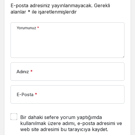
+0
+0
E-posta adresiniz yayınlanmayacak.
Gerekli
alanlar
*
ile işaretlenmişlerdir
6.829.221
162.063
Endonezya
+0
+0
Yorumunuz
*
7.627.186
146.811
İran
+0
+0
2.465.545
25.375
Irak
+0
+0
1.734.582
9.491
İrlanda
+0
+0
Adınız
*
38.008
116
Man Adası
+0
+0
4.841.772
12.707
E-Posta
*
İsrail
+0
+0
26.723.249
196.487
İtalya
+0
+0
Bir dahaki sefere yorum yaptığımda
kullanılmak üzere adımı, e-posta adresimi ve
156.869
3.756
Jamaika
web site adresimi bu tarayıcıya kaydet.
+0
+0