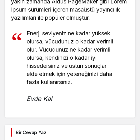
9.614
177
yakın zamanda Aldus PageMaker gibi Lorem
Gine-Bissau
+0
+0
Ipsum sürümleri içeren masaüstü yayıncılık
yazılımları ile popüler olmuştur.
74.137
1.300
Guyana
+0
+0
Enerji seviyeniz ne kadar yüksek
34.667
860
Haiti
olursa, vücudunuz o kadar verimli
+0
+0
olur. Vücudunuz ne kadar verimli
29
0
Vatikan
olursa, kendinizi o kadar iyi
+0
+0
hissedersiniz ve üstün sonuçlar
474.590
11.165
Honduras
elde etmek için yeteneğinizi daha
+0
+0
fazla kullanırsınız.
2.937.609
14.924
Hong Kong SAR - Çin
+0
+0
Evde Kal
2.230.232
49.048
Macaristan
+0
+0
209.906
229
İzlanda
+0
+0
Bir Cevap Yaz
45.035.393
533.570
Hindistan