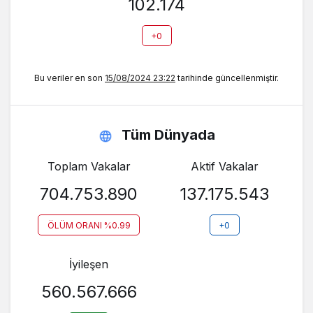
102.174
+0
Bu veriler en son
15/08/2024 23:22
tarihinde güncellenmiştir.
Tüm Dünyada
Toplam Vakalar
Aktif Vakalar
704.753.890
137.175.543
ÖLÜM ORANI %0.99
+0
İyileşen
560.567.666