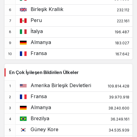
330.638
2.801
Botsvana
Birleşik Krallık
+0
+0
232.112
38.743.918
711.380
Peru
222.161
Brezilya
+0
+0
İtalya
196.487
7.392
64
İngiliz Virgin Adaları
Almanya
+0
+0
183.027
343.719
225
Fransa
167.642
Brunei
+0
+0
1.339.851
38.748
Bulgaristan
En Çok İyileşen Bildirilen Ülkeler
+0
+0
Amerika Birleşik Devletleri
22.114
400
109.814.428
Burkina Faso
+0
+0
Fransa
39.970.918
54.721
38
Burundi
Almanya
+0
38.240.600
+0
Brezilya
64.477
417
36.249.161
Cape Verde
+0
+0
Güney Kore
34.535.939
139.103
3.056