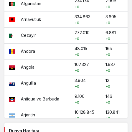
234.174
7.996
Afganistan
+0
+0
334.863
3.605
Arnavutluk
+0
+0
272.010
6.881
Cezayir
+0
+0
48.015
165
Andora
+0
+0
107.327
1.937
Angola
+0
+0
3.904
12
Anguilla
+0
+0
9.106
146
Antigua ve Barbuda
+0
+0
10.128.845
130.841
Arjantin
+0
+0
451.831
8.777
Dünya Haritası
Ermenistan