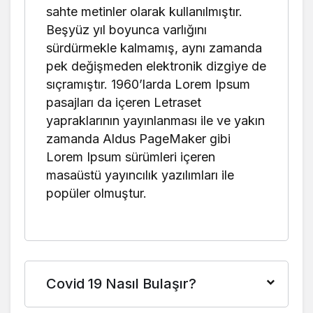
+0
+0
sahte metinler olarak kullanılmıştır.
1.516.117
11.958
Beşyüz yıl boyunca varlığını
Finlandiya
+0
+0
sürdürmekle kalmamış, aynı zamanda
40.138.560
167.642
pek değişmeden elektronik dizgiye de
Fransa
+0
+0
sıçramıştır. 1960’larda Lorem Ipsum
98.041
420
pasajları da içeren Letraset
Fransız Guyanası
+0
+0
yapraklarının yayınlanması ile ve yakın
79.254
650
zamanda Aldus PageMaker gibi
Fransız Polinezyası
+0
+0
Lorem Ipsum sürümleri içeren
masaüstü yayıncılık yazılımları ile
49.051
307
Gabon
+0
+0
popüler olmuştur.
12.626
372
Gambia
+0
+0
1.861.665
17.132
Gürcistan
+0
+0
Covid 19 Nasıl Bulaşır?
38.828.995
183.027
Almanya
+0
+0