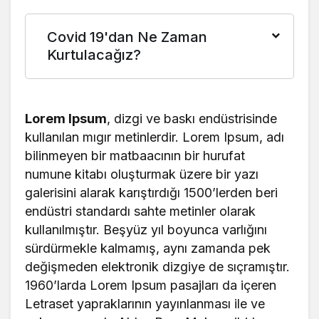
171.889
1.462
Gana
+0
+0
Covid 19'dan Ne Zaman
20.550
113
Kurtulacağız?
Cebelitarık
+0
+0
6.101.379
37.869
Yunanistan
+0
+0
Lorem Ipsum
, dizgi ve baskı endüstrisinde
11.971
21
Grönland
kullanılan mıgır metinlerdir. Lorem Ipsum, adı
+0
+0
bilinmeyen bir matbaacının bir hurufat
19.693
238
numune kitabı oluşturmak üzere bir yazı
Granada
+0
+0
galerisini alarak karıştırdığı 1500’lerden beri
203.235
1.021
endüstri standardı sahte metinler olarak
Guadeloupe
+0
+0
kullanılmıştır. Beşyüz yıl boyunca varlığını
1.291.293
20.289
sürdürmekle kalmamış, aynı zamanda pek
Guatemala
+0
+0
değişmeden elektronik dizgiye de sıçramıştır.
38.572
468
1960’larda Lorem Ipsum pasajları da içeren
Gine
+0
+0
Letraset yapraklarının yayınlanması ile ve