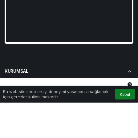
KURUMSAL
0
BAĞLANTILAR
Bu web sitesinde en iyi deneyimi yaşamanızı sağlamak
Anasayfa
Akış
Hesabım
Bildirimler
Kabul
için çerezler kullanılmaktadır.
POPÜLER SAYFALAR
GÜNDEME DAIR
© Telif Hakkı 2026, Tüm Hakları Saklıdır