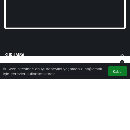
KURUMSAL
0
BAĞLANTILAR
Bu web sitesinde en iyi deneyimi yaşamanızı sağlamak
Anasayfa
Akış
Hesabım
Bildirimler
Kabul
için çerezler kullanılmaktadır.
POPÜLER SAYFALAR
GÜNDEME DAIR
© Telif Hakkı 2026, Tüm Hakları Saklıdır
Künye
Hesabım
Gizlilik politikası
İletişim