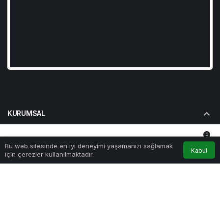
KURUMSAL
0
BAĞLANTILAR
Bu web sitesinde en iyi deneyimi yaşamanızı sağlamak
Anasayfa
Akış
Hesabım
Bildirimler
Kabul
için çerezler kullanılmaktadır.
POPÜLER SAYFALAR
GÜNDEME DAIR
© Telif Hakkı 2026, Tüm Hakları Saklıdır