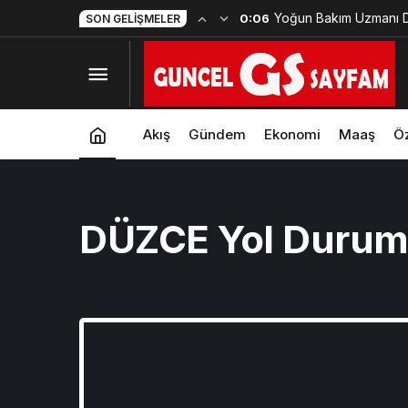
Yoğun Bakım Uzmanı D
0:06
SON GELIŞMELER
Vefat Etti
Akış
Gündem
Ekonomi
Maaş
Öz
DÜZCE Yol Duru