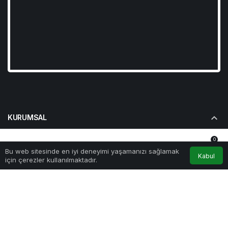
KURUMSAL
0
BAĞLANTILAR
Bu web sitesinde en iyi deneyimi yaşamanızı sağlamak
Anasayfa
Akış
Hesabım
Bildirimler
Kabul
için çerezler kullanılmaktadır.
POPÜLER SAYFALAR
GÜNDEME DAIR
© Telif Hakkı 2026, Tüm Hakları Saklıdır