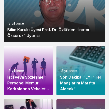
3 yıl önce
Bilim Kurulu Üyesi Prof. Dr. Özlü’den “İnatçı
Öksürük” Uyarısı
3 yıl önce
3 yıl önce
İşçi veya Sözleşmeli
Son Dakika: “EYT’liler
Personel Memur
Maaşlarını Mart’ta
Kadrolarına Vekalet
Alacak”
Edemez!