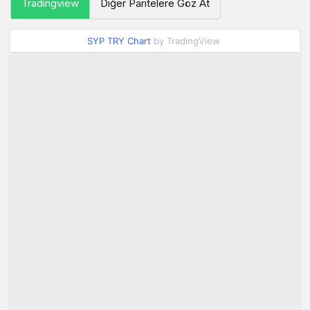
Tradingview
Diğer Paritelere Göz At
SYP TRY Chart
by TradingView