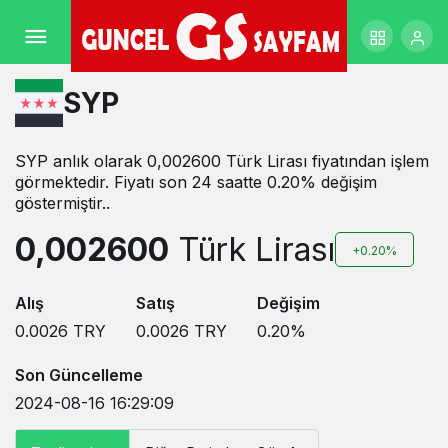
SYP
SYP anlık olarak 0,002600 Türk Lirası fiyatından işlem
görmektedir. Fiyatı son 24 saatte 0.20% değişim
göstermiştir..
0,002600
Türk Lirası
+0.20%
Alış
Satış
Değişim
0.0026
TRY
0.0026
TRY
0.20
%
Son Güncelleme
2024-08-16 16:29:09