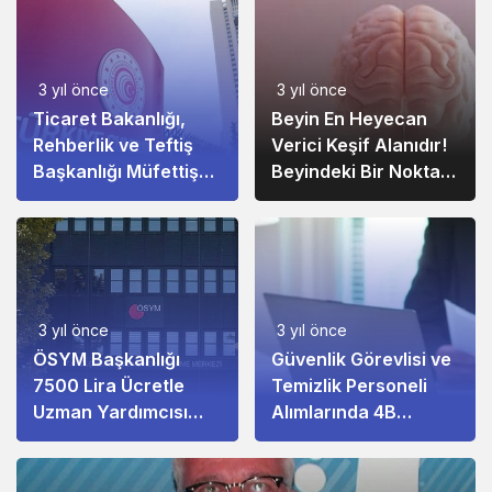
3 yıl önce
3 yıl önce
Ticaret Bakanlığı,
Beyin En Heyecan
Rehberlik ve Teftiş
Verici Keşif Alanıdır!
Başkanlığı Müfettiş
Beyindeki Bir Nokta
Yardımcısı Alımı!
Altı Hastalıkla
Bağlantılıdır
3 yıl önce
3 yıl önce
ÖSYM Başkanlığı
Güvenlik Görevlisi ve
7500 Lira Ücretle
Temizlik Personeli
Uzman Yardımcısı
Alımlarında 4B
Alacak
Kadrosu!