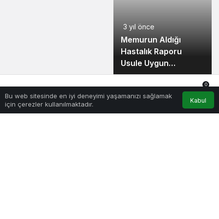
3 yıl önce
Memurun Aldığı
3 yıl önce
3 yıl önce
Hastalık Raporu
Memur Raporunu
Vekaleten Yapılan
Usule Uygun
Ertesi Günü Teslim
Atamalarda Ek
Olmalıdır!
Etmesi Gerekir!
Ödeme Farkı Verilir!
0
Bu web sitesinde en iyi deneyimi yaşamanızı sağlamak
Anasayfa
Akış
Hesabım
Bildirimler
Kabul
için çerezler kullanılmaktadır.
3 yıl önce
3 yıl önce
3 yıl önce
Memur Hastalık
Memur Hastalık
4 D Kamu İşçisi Vardiya Çilesi Bitiyor!
Raporu Fenne Uygun
Raporunu Memuriyet
Olmalıdır!
Mahallinden
Almalıdır!