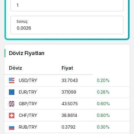
adrestesiniz..
1 Dolar Kaç TL ?
Sonuç
1 Euro Kaç TL ?
1 Euro Kaç TL ?
1 CHF Kaç TL ?
Döviz Fiyatları
1 RUB Kaç TL ?
Döviz
Fiyat
1 CNY Kaç TL ?
33.7043
0.20%
USD/TRY
37.1099
0.28%
EUR/TRY
43.5075
0.60%
GBP/TRY
38.8614
0.80%
CHF/TRY
0.3792
0.30%
RUB/TRY