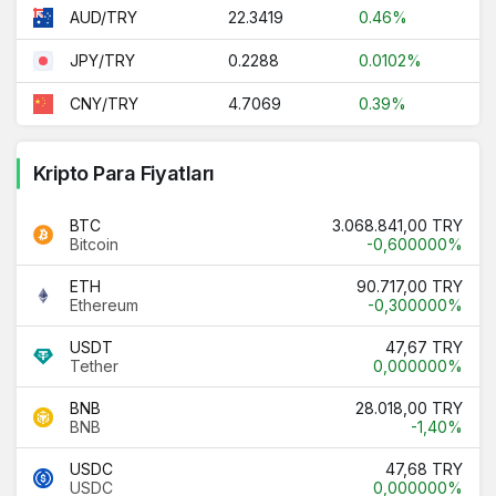
22.3419
0.46%
AUD/TRY
0.2288
0.0102%
JPY/TRY
4.7069
0.39%
CNY/TRY
Kripto Para Fiyatları
BTC
3.068.841,00 TRY
Bitcoin
-0,600000%
ETH
90.717,00 TRY
Ethereum
-0,300000%
USDT
47,67 TRY
Tether
0,000000%
BNB
28.018,00 TRY
BNB
-1,40%
USDC
47,68 TRY
USDC
0,000000%