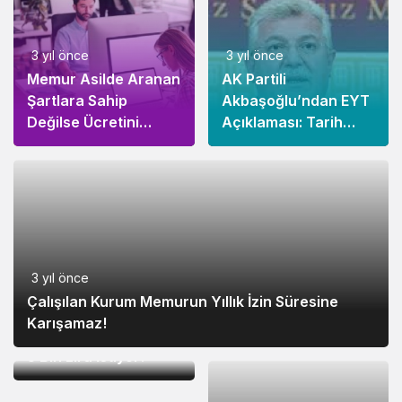
3 yıl önce
3 yıl önce
Memur Asilde Aranan
AK Partili
Şartlara Sahip
Akbaşoğlu’ndan EYT
Değilse Ücretini
Açıklaması: Tarih
Alamaz!
Verildi!
3 yıl önce
3 yıl önce
Çalışılan Kurum Memurun Yıllık İzin Süresine
Ümitcan Uygun
Karışamaz!
Hakaret Edenlerden
5 Bin Lira İstiyor!