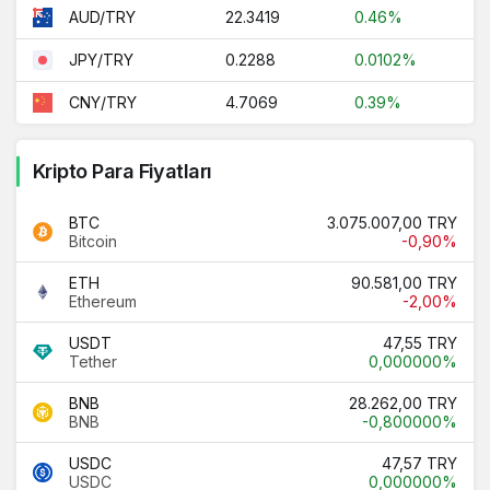
22.3419
0.46%
AUD/TRY
0.2288
0.0102%
JPY/TRY
4.7069
0.39%
CNY/TRY
Kripto Para Fiyatları
BTC
3.075.007,00 TRY
Bitcoin
-0,90%
ETH
90.581,00 TRY
Ethereum
-2,00%
USDT
47,55 TRY
Tether
0,000000%
BNB
28.262,00 TRY
BNB
-0,800000%
USDC
47,57 TRY
USDC
0,000000%