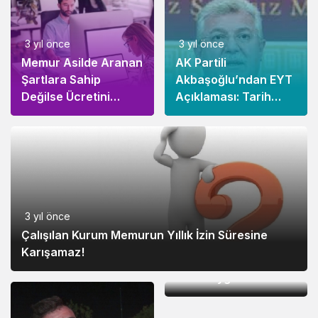
3 yıl önce
3 yıl önce
Memur Asilde Aranan
AK Partili
Şartlara Sahip
Akbaşoğlu’ndan EYT
Değilse Ücretini
Açıklaması: Tarih
Alamaz!
Verildi!
3 yıl önce
3 yıl önce
Çalışılan Kurum Memurun Yıllık İzin Süresine
Memurun Aldığı
Karışamaz!
Hastalık Raporu
Usule Uygun
Olmalıdır!