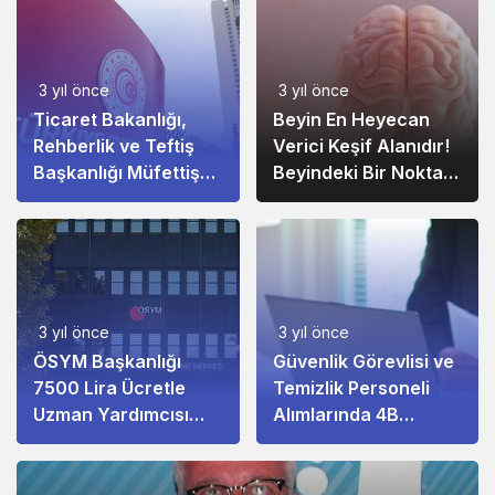
3 yıl önce
3 yıl önce
Ticaret Bakanlığı,
Beyin En Heyecan
Rehberlik ve Teftiş
Verici Keşif Alanıdır!
Başkanlığı Müfettiş
Beyindeki Bir Nokta
Yardımcısı Alımı!
Altı Hastalıkla
Bağlantılıdır
3 yıl önce
3 yıl önce
ÖSYM Başkanlığı
Güvenlik Görevlisi ve
7500 Lira Ücretle
Temizlik Personeli
Uzman Yardımcısı
Alımlarında 4B
Alacak
Kadrosu!