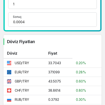
adrestesiniz..
1 Dolar Kaç TL ?
Sonuç
1 Euro Kaç TL ?
1 Euro Kaç TL ?
1 CHF Kaç TL ?
Döviz Fiyatları
1 RUB Kaç TL ?
Döviz
Fiyat
1 CNY Kaç TL ?
33.7043
0.20%
USD/TRY
37.1099
0.28%
EUR/TRY
43.5075
0.60%
GBP/TRY
38.8614
0.80%
CHF/TRY
0.3792
0.30%
RUB/TRY