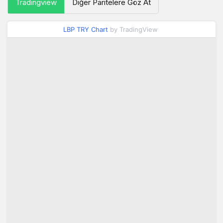
Tradingview
Diğer Paritelere Göz At
LBP TRY Chart
by TradingView