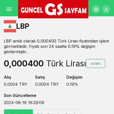
LBP
LBP anlık olarak 0,000400 Türk Lirası fiyatından işlem
görmektedir. Fiyatı son 24 saatte 0.19% değişim
göstermiştir..
0,000400
Türk Lirası
+0.19%
Alış
Satış
Değişim
0.0004
TRY
0.0004
TRY
0.19
%
Son Güncelleme
2024-08-16 16:29:09