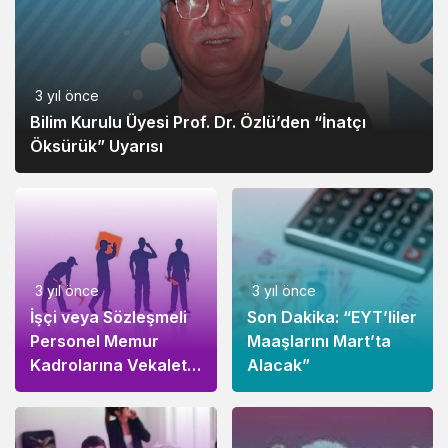
3 yıl önce
Bilim Kurulu Üyesi Prof. Dr. Özlü’den “İnatçı
Öksürük” Uyarısı
3 yıl önce
3 yıl önce
İşçi veya Sözleşmeli
Son Dakika: “EYT’liler
Personel Memur
Maaşlarını Mart’ta
Kadrolarına Vekalet
Alacak”
Edemez!