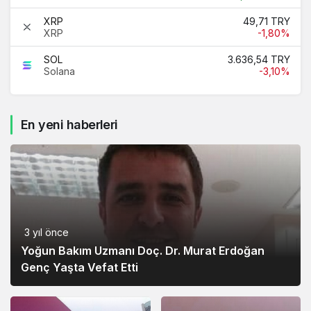
XRP
49,71 TRY
XRP
-1,80%
SOL
3.636,54 TRY
Solana
-3,10%
En yeni haberleri
3 yıl önce
Yoğun Bakım Uzmanı Doç. Dr. Murat Erdoğan
Genç Yaşta Vefat Etti