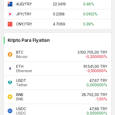
22.3419
0.46%
AUD/TRY
0.2288
0.0102%
JPY/TRY
4.7069
0.39%
CNY/TRY
Kripto Para Fiyatları
BTC
3.100.705,00 TRY
Bitcoin
-0,200000%
ETH
91.541,00 TRY
Ethereum
-0,100000%
USDT
47,67 TRY
Tether
0,000000%
BNB
28.702,00 TRY
BNB
-1,50%
USDC
47,68 TRY
USDC
0,000000%