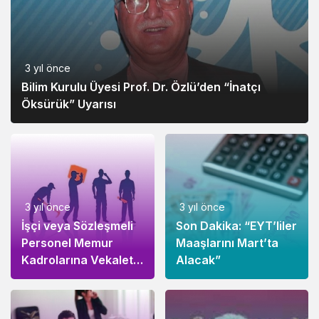
3 yıl önce
Bilim Kurulu Üyesi Prof. Dr. Özlü’den “İnatçı
Öksürük” Uyarısı
3 yıl önce
3 yıl önce
İşçi veya Sözleşmeli
Son Dakika: “EYT’liler
Personel Memur
Maaşlarını Mart’ta
Kadrolarına Vekalet
Alacak”
Edemez!