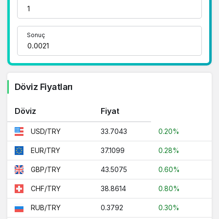
adrestesiniz..
1 Dolar Kaç TL ?
Sonuç
1 Euro Kaç TL ?
1 Euro Kaç TL ?
1 CHF Kaç TL ?
Döviz Fiyatları
1 RUB Kaç TL ?
Döviz
Fiyat
1 CNY Kaç TL ?
33.7043
0.20%
USD/TRY
37.1099
0.28%
EUR/TRY
43.5075
0.60%
GBP/TRY
38.8614
0.80%
CHF/TRY
0.3792
0.30%
RUB/TRY