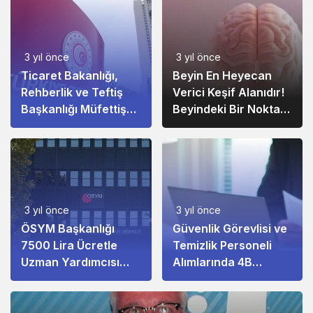
3 yıl önce
3 yıl önce
Ticaret Bakanlığı,
Beyin En Heyecan
Rehberlik ve Teftiş
Verici Keşif Alanıdır!
Başkanlığı Müfettiş
Beyindeki Bir Nokta
Yardımcısı Alımı!
Altı Hastalıkla
Bağlantılıdır
3 yıl önce
3 yıl önce
ÖSYM Başkanlığı
Güvenlik Görevlisi ve
7500 Lira Ücretle
Temizlik Personeli
Uzman Yardımcısı
Alımlarında 4B
Alacak
Kadrosu!