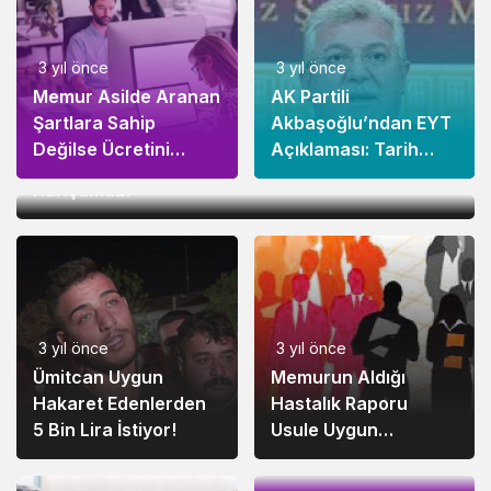
3 yıl önce
3 yıl önce
Memur Asilde Aranan
AK Partili
Şartlara Sahip
Akbaşoğlu’ndan EYT
3 yıl önce
Değilse Ücretini
Açıklaması: Tarih
Çalışılan Kurum Memurun Yıllık İzin Süresine
Alamaz!
Verildi!
Karışamaz!
3 yıl önce
3 yıl önce
Ümitcan Uygun
Memurun Aldığı
3 yıl önce
Hakaret Edenlerden
Hastalık Raporu
Vekaleten Yapılan
5 Bin Lira İstiyor!
Usule Uygun
Atamalarda Ek
Olmalıdır!
Ödeme Farkı Verilir!