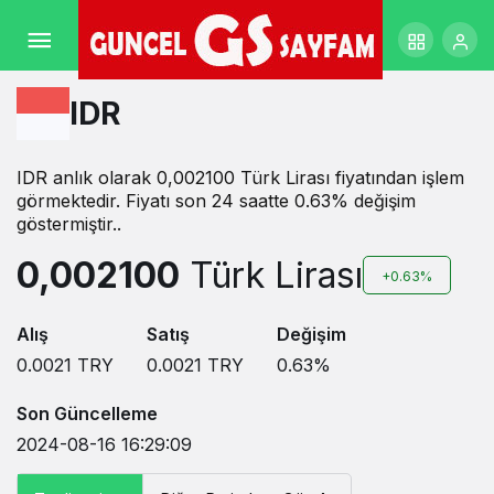
IDR
IDR anlık olarak 0,002100 Türk Lirası fiyatından işlem
görmektedir. Fiyatı son 24 saatte 0.63% değişim
göstermiştir..
0,002100
Türk Lirası
+0.63%
Alış
Satış
Değişim
0.0021
TRY
0.0021
TRY
0.63
%
Son Güncelleme
2024-08-16 16:29:09