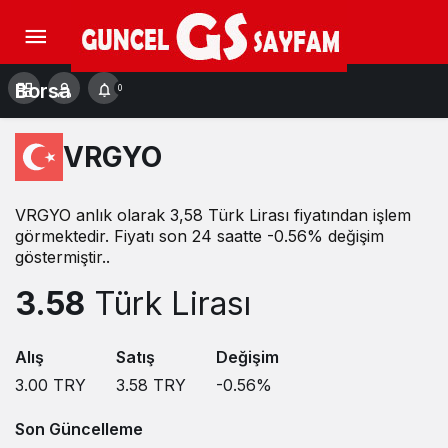
Borsa
0
VRGYO
VRGYO anlık olarak 3,58 Türk Lirası fiyatından işlem
görmektedir. Fiyatı son 24 saatte -0.56% değişim
göstermiştir..
3.58
Türk Lirası
Alış
Satış
Değişim
3.00
TRY
3.58
TRY
-0.56
%
Son Güncelleme